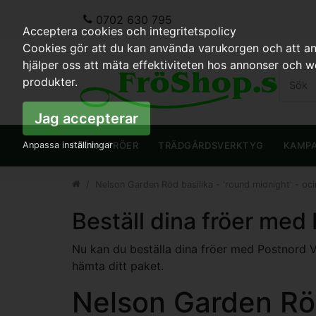
0702 630 795
Acceptera cookies och integritetspolicy
Cookies gör att du kan använda varukorgen och att anp
hjälper oss att mäta effektiviteten hos annonser och 
produkter.
Jag accepterar
Anpassa inställningar
FRÖN / FRÖER
TRÄDGÅRDSVERKTYG
KAMP
Nelson Garden Röd basilika - 'round midnight' - o
Beställ dina fröer med
Nu kan du beställa dina fröer med Postnord Var
hämta ditt paket.
Nelson Garden Röd