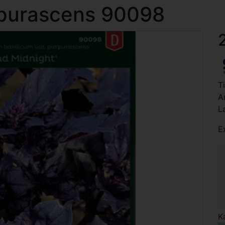
urpurascens 90098
T
A
L
E
K