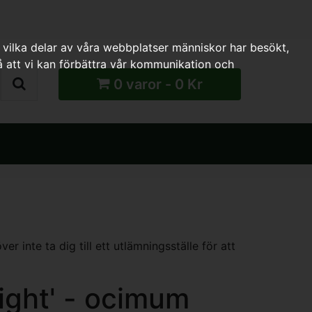
 vilka delar av våra webbplatser människor har besökt,
 att vi kan förbättra vår kommunikation och
0 varor - 0 Kr
 inte ta dig till ett utlämningsställe för att
ight' - ocimum