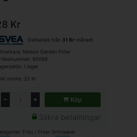
28 Kr
Delbetala från
31 Kr
månad!
illverkare:
Nelson Garden Fröer
rtikelnummer: 90098
agersaldo: I lager
xkl moms: 22 Kr
Köp
Säkra betalningar
ategorier:
Frön / Fröer
Grönsaker