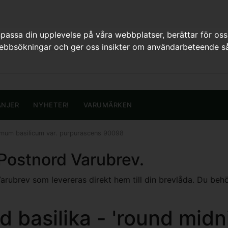
assa din upplevelse på våra webbplatser, berättar för oss
webbsökningar och ger oss insikter om användarbeteende så
ANJER
NYHETER!
VARUMÄRKEN
cimum basilicum var. purpurascens 90098
 Postnord Varubrev.
ubrev som levereras direkt hem till din brevlåda. Du behöver
 basilika - 'round midn