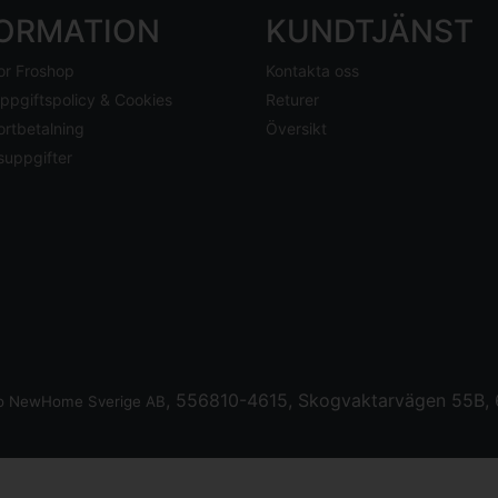
FORMATION
KUNDTJÄNST
or Froshop
Kontakta oss
ppgiftspolicy & Cookies
Returer
ortbetalning
Översikt
suppgifter
, 556810-4615, Skogvaktarvägen 55B, 6
o NewHome Sverige AB