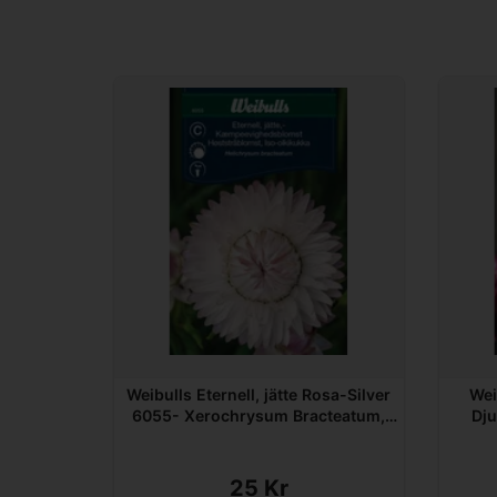
Weibulls Eternell, jätte Rosa-Silver
Wei
6055- Xerochrysum Bracteatum,
Djupröd 6
Nyhet 2021
25 Kr