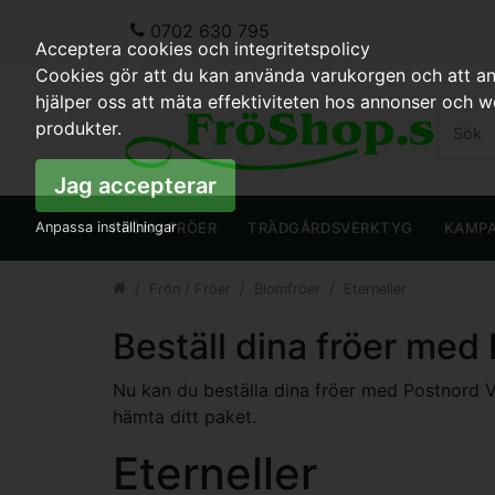
0702 630 795
Acceptera cookies och integritetspolicy
Cookies gör att du kan använda varukorgen och att anp
hjälper oss att mäta effektiviteten hos annonser och 
produkter.
Jag accepterar
Anpassa inställningar
FRÖN / FRÖER
TRÄDGÅRDSVERKTYG
KAMP
Frön / Fröer
Blomfröer
Eterneller
Beställ dina fröer med
Nu kan du beställa dina fröer med Postnord Var
hämta ditt paket.
Eterneller