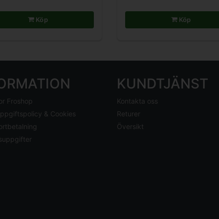
Köp
Köp
FORMATION
KUNDTJÄNST
or Froshop
Kontakta oss
ppgiftspolicy & Cookies
Returer
ortbetalning
Översikt
suppgifter