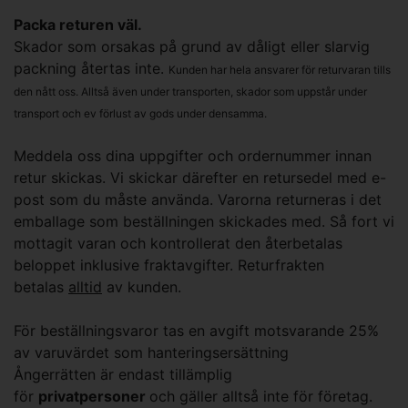
Packa returen väl.
Skador som orsakas på grund av dåligt eller slarvig
packning återtas inte.
Kunden har hela ansvarer för returvaran tills
den nått oss. Alltså även under transporten, skador som uppstår under
transport och ev förlust av gods under densamma.
Meddela oss dina uppgifter och ordernummer innan
retur skickas. Vi skickar därefter en retursedel med e-
post som du måste använda. Varorna returneras i det
emballage som beställningen skickades med. Så fort vi
mottagit varan och kontrollerat den återbetalas
beloppet inklusive fraktavgifter. Returfrakten
betalas
alltid
av kunden.
För beställningsvaror tas en avgift motsvarande 25%
av varuvärdet som hanteringsersättning
Ångerrätten är endast tillämplig
för
privatpersoner
och gäller alltså inte för företag.