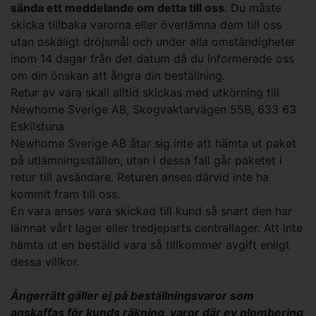
sända ett meddelande om detta till oss
. Du måste
skicka tillbaka varorna eller överlämna dem till oss
utan oskäligt dröjsmål och under alla omständigheter
inom 14 dagar från det datum då du informerade oss
om din önskan att ångra din beställning.
Retur av vara skall alltid skickas med utkörning till
Newhome Sverige AB, Skogvaktarvägen 55B, 633 63
Eskilstuna
Newhome Sverige AB åtar sig inte att hämta ut paket
på utlämningsställen, utan i dessa fall går paketet i
retur till avsändare. Returen anses därvid inte ha
kommit fram till oss.
En vara anses vara skickad till kund så snart den har
lämnat vårt lager eller tredjeparts centrallager. Att inte
hämta ut en beställd vara så tillkommer avgift enligt
dessa villkor.
Ångerrätt gäller ej på beställningsvaror som
anskaffas för kunds räkning, varor där ev plombering