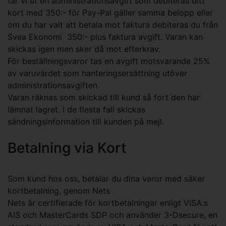
tar vi ut en administrationsavgift som debiteras ditt
kort med 350:- för Pay-Pal gäller samma belopp eller
om du har valt att betala mot faktura debiteras du från
Svea Ekonomi 350:- plus faktura avgift. Varan kan
skickas igen men sker då mot efterkrav.
För beställningsvaror tas en avgift motsvarande 25%
av varuvärdet som hanteringsersättning utöver
administrationsavgiften.
Varan räknas som skickad till kund så fort den har
lämnat lagret. I de flesta fall skickas
sändningsinformation till kunden på mejl.
Betalning via Kort
Som kund hos oss, betalar du dina varor med säker
kortbetalning, genom Nets
Nets är certifierade för kortbetalningar enligt VISA:s
AIS och MasterCards SDP och använder 3-Dsecure, en