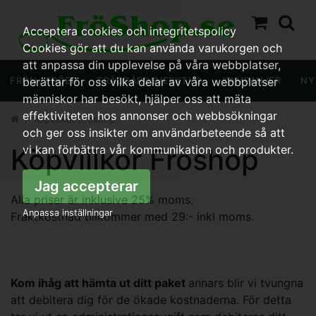
Acceptera cookies och integritetspolicy
Cookies gör att du kan använda varukorgen och
att anpassa din upplevelse på våra webbplatser,
FRÖN / FRÖER
berättar för oss vilka delar av våra webbplatser
TRÄDGÅRDSVERKTYG
KAMPANJER
NY
människor har besökt, hjälper oss att mäta
effektiviteten hos annonser och webbsökningar
Köpvillkor Froshop
och ger oss insikter om användarbeteende så att
Köpvillkor Froshop
vi kan förbättra vår kommunikation och produkter.
Jag accepterar
Alla priser är inklusive 25% moms.
Anpassa inställningar
Fraktkostnad tillkommer med 29:- inkl moms.
Kom ihåg att hämta ut ditt paket
annars blir vi tvungna
att debitera dig för de ökade kostnaderna. För detta